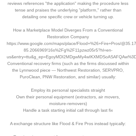
reviews references "the application" making the procedure less
tense and praises the underlying "platform," rather than
detailing one specific crew or vehicle turning up.
How a Marketplace Model Diverges From a Conventional
Restoration Company
https://www.google.com/maps/place/Flood+%26+Fire+Pros/@35.
85.2066969!16s%2Fg%2F11pzwz05r5?hl=en-
us&entry=ttu&g_ep=EgoyMDI2MDgwMy4wIKXMDSoASAFQAw%3
Conventional recovery firms (such as the firms discussed within
the Lynnwood piece — Northwest Restoration, SERVPRO,
PuroClean, PNW Restoration, and similar) usually:
Employ its personal specialists straight
Own their personal equipment (extractors, air movers,
moisture-removers)
Handle a task starting initial call through last fix
A exchange structure like Flood & Fire Pros instead typically: