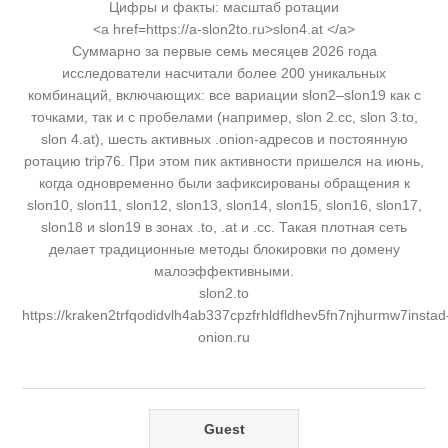
Цифры и факты: масштаб ротации
<a href=https://a-slon2to.ru>slon4.at </a>
Суммарно за первые семь месяцев 2026 года
исследователи насчитали более 200 уникальных
комбинаций, включающих: все вариации slon2–slon19 как с
точками, так и с пробелами (например, slon 2.cc, slon 3.to,
slon 4.at), шесть активных .onion-адресов и постоянную
ротацию trip76. При этом пик активности пришелся на июнь,
когда одновременно были зафиксированы обращения к
slon10, slon11, slon12, slon13, slon14, slon15, slon16, slon17,
slon18 и slon19 в зонах .to, .at и .cc. Такая плотная сеть
делает традиционные методы блокировки по домену
малоэффективными.
slon2.to
https://kraken2trfqodidvlh4ab337cpzfrhldfldhev5fn7njhurmw7instad
onion.ru
Guest