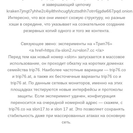
и завершающий цепочку
kraken7jmgt7yhhe2c4iyilthnhcugfylcztsdhh7otrr6jgdw667pqd.onion
Интересно, что все они имеют схожую структуру, но разные
хэши в середине, что указывает на сознательное создание
резервных копий одного и того же контента.
Связующее звено: эксперименты на «Трип76»
<a href=https://a-slon2.ru>slon7.cc </a>
Перед тем как новый номер «slon» запускается в массовое
использование, он проходит обкатку на коротких доменах
семейства trip76. Наиболее частотные вариации — trip76.co
и trip76.at, а также их бесточечные варианты trip76 co и
trip76 at. По данным сетевых мониторов, именно на этих
площадках тестируются новые интерфейсы и протоколы
защиты. Если эксперимент удачен, конфигурация
переносится на очередной номерной адрес — скажем, с
trip76.co на slon17.to и slon 17 at. Это позволяет сохранять
стабильность даже при массированных атаках на основную
сеть.