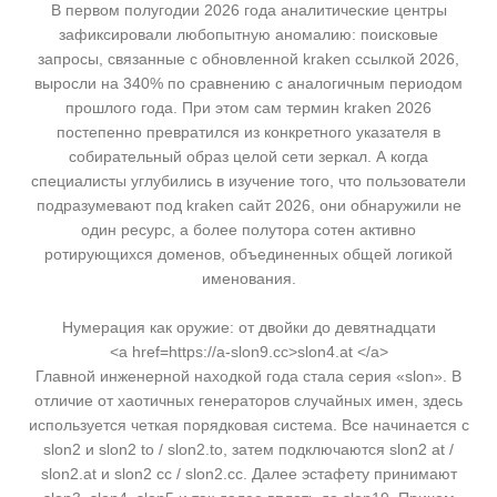
В первом полугодии 2026 года аналитические центры
зафиксировали любопытную аномалию: поисковые
запросы, связанные с обновленной kraken ссылкой 2026,
выросли на 340% по сравнению с аналогичным периодом
прошлого года. При этом сам термин kraken 2026
постепенно превратился из конкретного указателя в
собирательный образ целой сети зеркал. А когда
специалисты углубились в изучение того, что пользователи
подразумевают под kraken сайт 2026, они обнаружили не
один ресурс, а более полутора сотен активно
ротирующихся доменов, объединенных общей логикой
именования.
Нумерация как оружие: от двойки до девятнадцати
<a href=https://a-slon9.cc>slon4.at </a>
Главной инженерной находкой года стала серия «slon». В
отличие от хаотичных генераторов случайных имен, здесь
используется четкая порядковая система. Все начинается с
slon2 и slon2 to / slon2.to, затем подключаются slon2 at /
slon2.at и slon2 cc / slon2.cc. Далее эстафету принимают