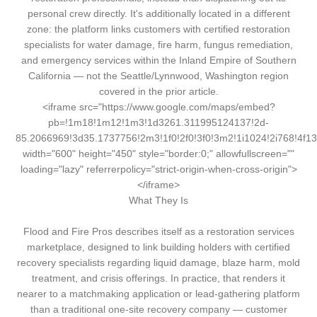
personal crew directly. It's additionally located in a different
zone: the platform links customers with certified restoration
specialists for water damage, fire harm, fungus remediation,
and emergency services within the Inland Empire of Southern
California — not the Seattle/Lynnwood, Washington region
covered in the prior article.
<iframe src="https://www.google.com/maps/embed?
pb=!1m18!1m12!1m3!1d3261.311995124137!2d-
85.2066969!3d35.1737756!2m3!1f0!2f0!3f0!3m2!1i1024!2i768!
width="600" height="450" style="border:0;" allowfullscreen=""
loading="lazy" referrerpolicy="strict-origin-when-cross-origin">
</iframe>
What They Is
Flood and Fire Pros describes itself as a restoration services
marketplace, designed to link building holders with certified
recovery specialists regarding liquid damage, blaze harm, mold
treatment, and crisis offerings. In practice, that renders it
nearer to a matchmaking application or lead-gathering platform
than a traditional one-site recovery company — customer