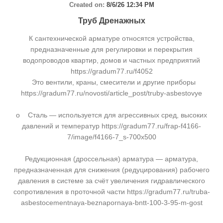
Created on:
8/6/26 12:34 PM
Труб Дренажных
К сантехнической арматуре относятся устройства,
предназначенные для регулировки и перекрытия
водопроводов квартир, домов и частных предприятий
https://gradum77.ru/f4052
Это вентили, краны, смесители и другие приборы
https://gradum77.ru/novosti/article_post/truby-asbestovye
o Сталь — используется для агрессивных сред, высоких
давлений и температур https://gradum77.ru/frap-f4166-
7/image/f4166-7_s-700x500
Редукционная (дроссельная) арматура — арматура,
предназначенная для снижения (редуцирования) рабочего
давления в системе за счёт увеличения гидравлического
сопротивления в проточной части https://gradum77.ru/truba-
asbestocementnaya-beznapornaya-bntt-100-3-95-m-gost