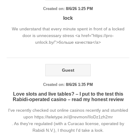
Created on:
8/6/26 1:25 PM
lock
We understand that every minute spent in front of a locked
door is unnecessary stress <a href="https://pro-
unlock.by/">больше качества</a>
Guest
Created on:
8/6/26 1:35 PM
Love slots and live tables? – I put to the test this
Rabidi-operated casino – read my honest review
I've recently checked out online casinos recently and stumbled
upon https://teletype.in/@revmon/IIoDz1zh2mr
. As they're regulated (with a Curacao license, operated by
Rabidi N.V.), I thought I'd take a look.