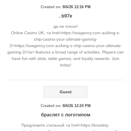
Created on:
8/6/26 12:16 PM
. b97e
да не плохо!
Online Casino UK, <a href=https://ssagency.com.au/king-s-
chip-casino-your-ultimate-gaming-
2/>https://ssagency.com.au/king-s-chip-casino-your-ultimate-
gaming-2/</a> features a broad range of activities. Players can
have fun with slots, table games, and loyalty rewards. Join
today!
Guest
Created on:
8/6/26 12:24 PM
браслет с логотипом
Предложите стильный <a href=https://braslety-