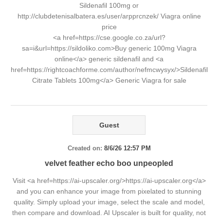
Sildenafil 100mg or
http://clubdetenisalbatera.es/user/arpprcnzek/ Viagra online
price
<a href=https://cse.google.co.za/url?
sa=i&url=https://sildoliko.com>Buy generic 100mg Viagra
online</a> generic sildenafil and <a
href=https://rightcoachforme.com/author/nefmcwysyx/>Sildenafil
Citrate Tablets 100mg</a> Generic Viagra for sale
Guest
Created on:
8/6/26 12:57 PM
velvet feather echo boo unpeopled
Visit <a href=https://ai-upscaler.org/>https://ai-upscaler.org</a>
and you can enhance your image from pixelated to stunning
quality. Simply upload your image, select the scale and model,
then compare and download. AI Upscaler is built for quality, not