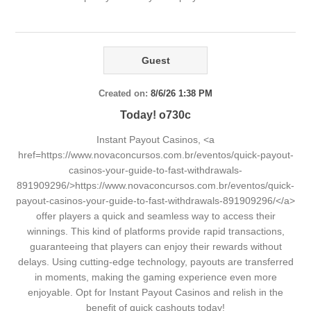
Guest
Created on:
8/6/26 1:38 PM
Today! o730c
Instant Payout Casinos, <a
href=https://www.novaconcursos.com.br/eventos/quick-payout-
casinos-your-guide-to-fast-withdrawals-
891909296/>https://www.novaconcursos.com.br/eventos/quick-
payout-casinos-your-guide-to-fast-withdrawals-891909296/</a>
offer players a quick and seamless way to access their
winnings. This kind of platforms provide rapid transactions,
guaranteeing that players can enjoy their rewards without
delays. Using cutting-edge technology, payouts are transferred
in moments, making the gaming experience even more
enjoyable. Opt for Instant Payout Casinos and relish in the
benefit of quick cashouts today!