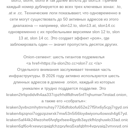
slon3, slon4, slon5 и так далее вплоть до slon19. Причем
каждый номер дублируется во всех трех ключевых зонах: .to,
.at и .cc. Технические логи показывают, что одновременно в
сети могут существовать до 50 активных адресов из этого
диапазона — например, slon12.to, slon13.at, slon14.cc
одновременно с их пробельными версиями slon 12 to, slon
13 at, slon 14 cc. Это создает эффект «роя», где
заблокировать один — значит пропустить десяток других.
Onion-сегмент: шесть гигантов подземелья
<a href=https://a-slon2to.cc>slon7.cc </a>
Отдельного внимания заслуживает теневая часть
инфраструктуры. В 2026 году активно используются шесть
длинных адресов в домене .onion, каждый из которых
уникален и трудно поддается подделке. Это
kraken2trfqodidvlh4aa337cpzfrhdlfldhve5nf7njhumwr7instad.onion,
а также его «собратья»:
kraken3yvbvzmhytnrnuhsy772i6dfobofu652e27f5hx6y5cpj7rgyd.on
kraken4qzqnoi7ogpzpzwrxk7mw53n5i56loydwiyonu4owxsh4g67yd.
kraken5af44k24fwzohe6fvqfgxfsee4lgydb3ayzkfhlzqhuwlo33ad.oni
kraken6gf6o4rxewycqwjgfchzgxyfeoj5xafqbfm4vgvyaig2vmxvyd.on