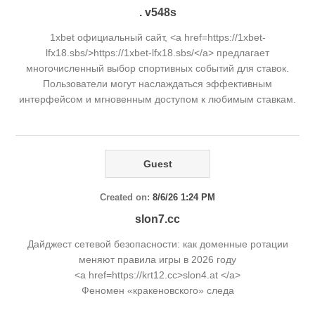
. v548s
1xbet официальный сайт, <a href=https://1xbet-
lfx18.sbs/>https://1xbet-lfx18.sbs/</a> предлагает
многочисленный выбор спортивных событий для ставок.
Пользователи могут наслаждаться эффективным
интерфейсом и мгновенным доступом к любимым ставкам.
Guest
Created on:
8/6/26 1:24 PM
slon7.cc
Дайджест сетевой безопасности: как доменные ротации
меняют правила игры в 2026 году
<a href=https://krt12.cc>slon4.at </a>
Феномен «кракеновского» следа